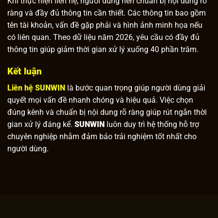
Khi thực hiện liên hệ, người dùng nên chuẩn bị nội dung rõ
ràng và đầy đủ thông tin cần thiết. Các thông tin bao gồm
tên tài khoản, vấn đề gặp phải và hình ảnh minh họa nếu
có liên quan. Theo dữ liệu năm 2026, yêu cầu có đầy đủ
thông tin giúp giảm thời gian xử lý xuống 40 phần trăm.
Kết luận
Liên hệ SUNWIN
là bước quan trọng giúp người dùng giải
quyết mọi vấn đề nhanh chóng và hiệu quả. Việc chọn
đúng kênh và chuẩn bị nội dung rõ ràng giúp rút ngắn thời
gian xử lý đáng kể.
SUNWIN
luôn duy trì hệ thống hỗ trợ
chuyên nghiệp nhằm đảm bảo trải nghiệm tốt nhất cho
người dùng.