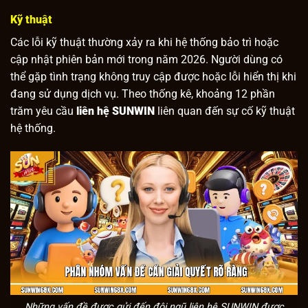
Kỹ thuật
Các lỗi kỹ thuật thường xảy ra khi hệ thống bảo trì hoặc
cập nhật phiên bản mới trong năm 2026. Người dùng có
thể gặp tình trạng không truy cập được hoặc lỗi hiển thị khi
đang sử dụng dịch vụ. Theo thống kê, khoảng 12 phần
trăm yêu cầu
liên hệ SUNWIN
liên quan đến sự cố kỹ thuật
hệ thống.
Những vấn đề được gửi đến đội ngũ liên hệ SUNWIN được