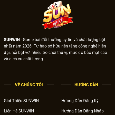
SUNWIN
- Game bài đổi thưởng uy tín và chất lượng bật
nhất năm 2026. Tự hào sở hữu nền tảng công nghệ hiện
đại, nổi bật với nhiều trò chơi thú vị, mức độ bảo mật cao
và dịch vụ chất lượng.
VỀ CHÚNG TÔI
HƯỚNG DẪN
Giới Thiệu SUNWIN
Hướng Dẫn Đăng Ký
Liên Hệ SUNWIN
Hướng Dẫn Đăng Nhập